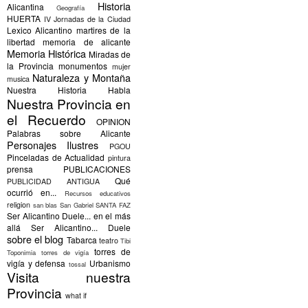
Historia
Alicantina
Geografía
HUERTA
IV Jornadas de la Ciudad
Lexico Alicantino
martires de la
libertad
memoria de alicante
Memoria Histórica
Miradas de
la Provincia
monumentos
mujer
Naturaleza y Montaña
musica
Nuestra Historia Habla
Nuestra Provincia en
el Recuerdo
OPINION
Palabras sobre Alicante
Personajes Ilustres
PGOU
Pinceladas de Actualidad
pintura
prensa
PUBLICACIONES
Qué
PUBLICIDAD ANTIGUA
ocurrió en...
Recursos educativos
religion
san blas
San Gabriel
SANTA FAZ
Ser Alicantino Duele... en el más
allá
Ser Alicantino... Duele
sobre el blog
Tabarca
teatro
Tibi
torres de
Toponimia
torres de vigía
vigía y defensa
Urbanismo
tossal
Visita nuestra
Provincia
what if