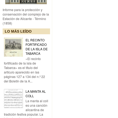
Informe para la protección y
conservación del complejo de la
Estación de Alicante - Término
(1858)
LO MÁS LEÍDO
EL RECINTO
FORTIFICADO
DE LA ISLA DE
TABARCA
«El recinto
fortificado de la isla de
Tabarca» es el título del
artículo aparecido en las
páginas 127 a 134 del n.º 22
del Boletín de la A...
LA MANTA AL
COLL
La manta al coll
es una canción
alicantina de
tradición festiva popular. La