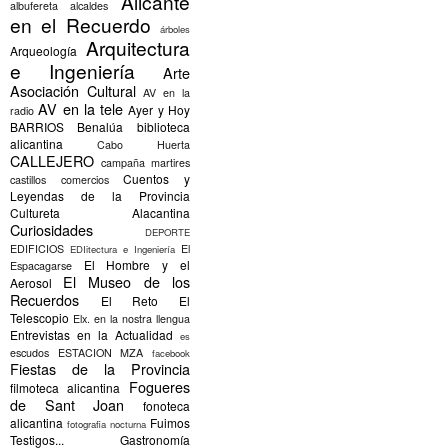
Alicante
albufereta
alcaldes
en el Recuerdo
árboles
Arquitectura
Arqueología
e Ingeniería
Arte
Asociación Cultural
AV en la
AV en la tele
Ayer y Hoy
radio
BARRIOS
Benalúa
biblioteca
alicantina
Cabo Huerta
CALLEJERO
campaña martires
Cuentos y
castillos
comercios
Leyendas de la Provincia
Cultureta Alacantina
Curiosidades
DEPORTE
EDIFICIOS
El
EDIitectura e Ingeniería
El Hombre y el
Espacagarse
El Museo de los
Aerosol
Recuerdos
El Reto
El
Telescopio
Elx.
en la nostra llengua
Entrevistas en la Actualidad
es
escudos
ESTACION MZA
facebook
Fiestas de la Provincia
Fogueres
filmoteca alicantina
de Sant Joan
fonoteca
alicantina
Fuimos
fotografia nocturna
Testigos...
Gastronomía