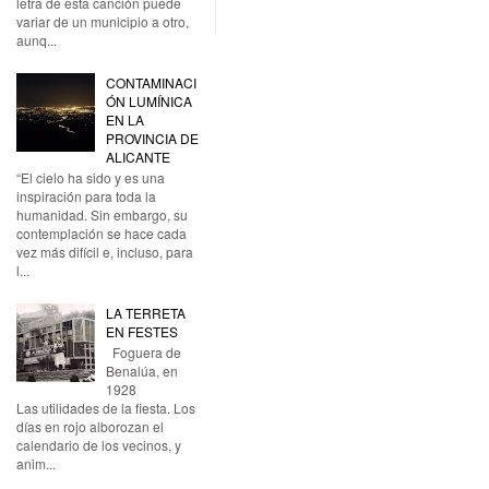
letra de esta canción puede
variar de un municipio a otro,
aunq...
CONTAMINACI
ÓN LUMÍNICA
EN LA
PROVINCIA DE
ALICANTE
“El cielo ha sido y es una
inspiración para toda la
humanidad. Sin embargo, su
contemplación se hace cada
vez más difícil e, incluso, para
l...
LA TERRETA
EN FESTES
Foguera de
Benalúa, en
1928
Las utilidades de la fiesta. Los
días en rojo alborozan el
calendario de los vecinos, y
anim...