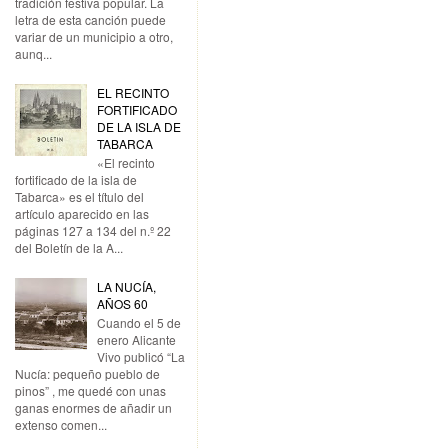
tradición festiva popular. La
letra de esta canción puede
variar de un municipio a otro,
aunq...
EL RECINTO
FORTIFICADO
DE LA ISLA DE
TABARCA
«El recinto
fortificado de la isla de
Tabarca» es el título del
artículo aparecido en las
páginas 127 a 134 del n.º 22
del Boletín de la A...
LA NUCÍA,
AÑOS 60
Cuando el 5 de
enero Alicante
Vivo publicó “La
Nucía: pequeño pueblo de
pinos” , me quedé con unas
ganas enormes de añadir un
extenso comen...