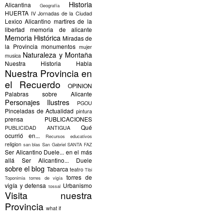
Historia
Alicantina
Geografía
HUERTA
IV Jornadas de la Ciudad
Lexico Alicantino
martires de la
libertad
memoria de alicante
Memoria Histórica
Miradas de
la Provincia
monumentos
mujer
Naturaleza y Montaña
musica
Nuestra Historia Habla
Nuestra Provincia en
el Recuerdo
OPINION
Palabras sobre Alicante
Personajes Ilustres
PGOU
Pinceladas de Actualidad
pintura
prensa
PUBLICACIONES
Qué
PUBLICIDAD ANTIGUA
ocurrió en...
Recursos educativos
religion
san blas
San Gabriel
SANTA FAZ
Ser Alicantino Duele... en el más
allá
Ser Alicantino... Duele
sobre el blog
Tabarca
teatro
Tibi
torres de
Toponimia
torres de vigía
vigía y defensa
Urbanismo
tossal
Visita nuestra
Provincia
what if