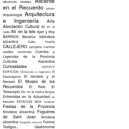
Alicante
albufereta
alcaldes
en el Recuerdo
árboles
Arquitectura
Arqueología
e Ingeniería
Arte
Asociación Cultural
AV en la
AV en la tele
Ayer y Hoy
radio
BARRIOS
Benalúa
biblioteca
alicantina
Cabo Huerta
CALLEJERO
campaña martires
Cuentos y
castillos
comercios
Leyendas de la Provincia
Cultureta Alacantina
Curiosidades
DEPORTE
EDIFICIOS
El
EDIitectura e Ingeniería
El Hombre y el
Espacagarse
El Museo de los
Aerosol
Recuerdos
El Reto
El
Telescopio
Elx.
en la nostra llengua
Entrevistas en la Actualidad
es
escudos
ESTACION MZA
facebook
Fiestas de la Provincia
Fogueres
filmoteca alicantina
de Sant Joan
fonoteca
alicantina
Fuimos
fotografia nocturna
Testigos...
Gastronomía