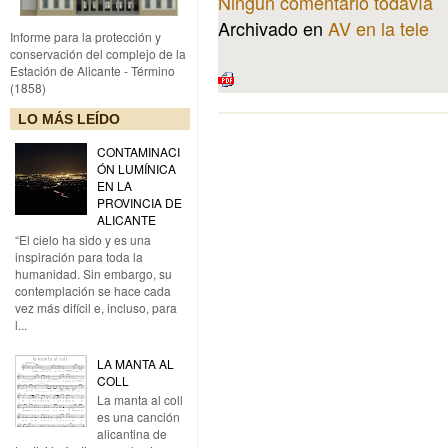
Ningún comentario todavía
Archivado en
AV en la tele
Informe para la protección y
conservación del complejo de la
Estación de Alicante - Término
(1858)
LO MÁS LEÍDO
CONTAMINACI
ÓN LUMÍNICA
EN LA
PROVINCIA DE
ALICANTE
“El cielo ha sido y es una
inspiración para toda la
humanidad. Sin embargo, su
contemplación se hace cada
vez más difícil e, incluso, para
l...
LA MANTA AL
COLL
La manta al coll
es una canción
alicantina de