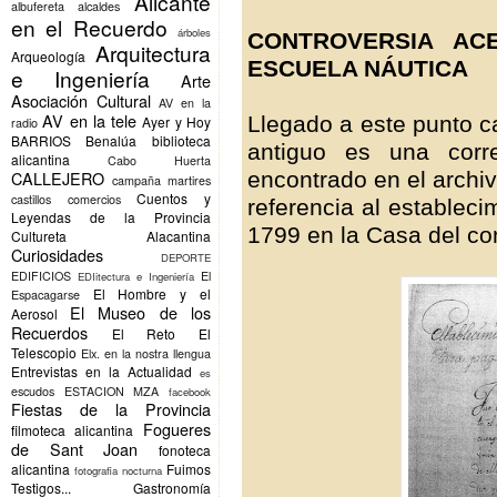
Alicante
albufereta
alcaldes
en el Recuerdo
árboles
CONTROVERSIA AC
Arquitectura
Arqueología
ESCUELA NÁUTICA
e Ingeniería
Arte
Asociación Cultural
AV en la
AV en la tele
Llegado a este punto 
Ayer y Hoy
radio
BARRIOS
Benalúa
biblioteca
antiguo es una corre
alicantina
Cabo Huerta
encontrado en el archiv
CALLEJERO
campaña martires
Cuentos y
castillos
comercios
referencia al estableci
Leyendas de la Provincia
1799 en la Casa del co
Cultureta Alacantina
Curiosidades
DEPORTE
EDIFICIOS
El
EDIitectura e Ingeniería
El Hombre y el
Espacagarse
El Museo de los
Aerosol
Recuerdos
El Reto
El
Telescopio
Elx.
en la nostra llengua
Entrevistas en la Actualidad
es
escudos
ESTACION MZA
facebook
Fiestas de la Provincia
Fogueres
filmoteca alicantina
de Sant Joan
fonoteca
alicantina
Fuimos
fotografia nocturna
Testigos...
Gastronomía