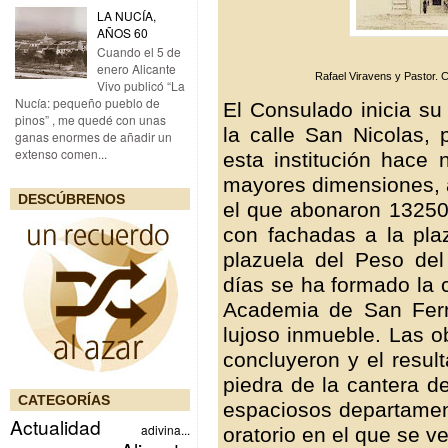
LA NUCÍA,
AÑOS 60
Cuando el 5 de
enero Alicante
Rafael Viravens y Pastor. Cr
Vivo publicó “La
Nucía: pequeño pueblo de
El Consulado inicia su
pinos” , me quedé con unas
la calle San Nicolas, 
ganas enormes de añadir un
extenso comen...
esta institución hace
mayores dimensiones, a
DESCÚBRENOS
el que abonaron 13250 
con fachadas a la pla
plazuela del Peso de
días se ha formado la 
Academia de San Fern
lujoso inmueble. Las 
concluyeron y el resul
piedra de la cantera de
CATEGORÍAS
espaciosos departament
Actualidad
adivina...
oratorio en el que se v