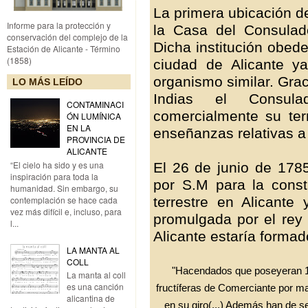
La primera ubicación de
Informe para la protección y
la Casa del Consulad
conservación del complejo de la
Dicha institución obede
Estación de Alicante - Término
(1858)
ciudad de Alicante y
organismo similar. Grac
LO MÁS LEÍDO
Indias el Consul
CONTAMINACI
comercialmente su terr
ÓN LUMÍNICA
EN LA
enseñanzas relativas a l
PROVINCIA DE
ALICANTE
“El cielo ha sido y es una
El 26 de junio de 178
inspiración para toda la
por S.M para la cons
humanidad. Sin embargo, su
terrestre en Alicante
contemplación se hace cada
vez más difícil e, incluso, para
promulgada por el rey 
l...
Alicante estaría formad
LA MANTA AL
COLL
"Hacendados que poseyeran 12
La manta al coll
es una canción
fructíferas de Comerciante por 
alicantina de
en su giro(...) Además han de s