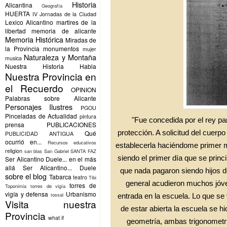
Historia
Alicantina
Geografía
HUERTA
IV Jornadas de la Ciudad
Lexico Alicantino
martires de la
libertad
memoria de alicante
Memoria Histórica
Miradas de
la Provincia
monumentos
mujer
Naturaleza y Montaña
musica
Nuestra Historia Habla
Nuestra Provincia en
el Recuerdo
OPINION
Palabras sobre Alicante
Personajes Ilustres
PGOU
Pinceladas de Actualidad
pintura
"Fue concedida por el rey pa
prensa
PUBLICACIONES
protección. A solicitud del cuerp
Qué
PUBLICIDAD ANTIGUA
ocurrió en...
Recursos educativos
establecerla haciéndome primer ma
religion
san blas
San Gabriel
SANTA FAZ
siendo el primer día que se prin
Ser Alicantino Duele... en el más
allá
Ser Alicantino... Duele
que nada pagaron siendo hijos d
sobre el blog
Tabarca
teatro
Tibi
general acudieron muchos jóven
torres de
Toponimia
torres de vigía
vigía y defensa
Urbanismo
tossal
entrada en la escuela. Lo que se 
Visita nuestra
de estar abierta la escuela se h
Provincia
what if
geometría, ambas trigonometr