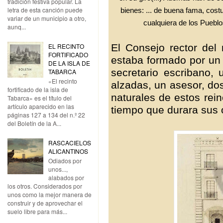
tradición festiva popular. La
letra de esta canción puede
bienes: ... de buena fama, cos
variar de un municipio a otro,
cualquiera de los Pueblo
aunq...
El Consejo rector del 
EL RECINTO
FORTIFICADO
estaba formado por un p
DE LA ISLA DE
secretario escribano, 
TABARCA
«El recinto
alzadas, un asesor, do
fortificado de la isla de
naturales de estos rein
Tabarca» es el título del
artículo aparecido en las
tiempo que durara sus o
páginas 127 a 134 del n.º 22
del Boletín de la A...
RASCACIELOS
ALICANTINOS
Odiados por
unos...,
alabados por
los otros. Considerados por
unos como la mejor manera de
construir y de aprovechar el
suelo libre para más...