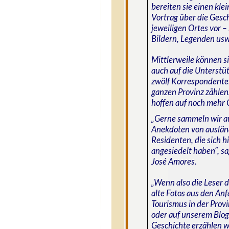
bereiten sie einen kle
Vortrag über die Gesc
jeweiligen Ortes vor –
Bildern, Legenden usw
Mittlerweile können s
auch auf die Unterstü
zwölf Korrespondenten
ganzen Provinz zählen
hoffen auf noch mehr 
„Gerne sammeln wir a
Anekdoten von auslän
Residenten, die sich h
angesiedelt haben“, s
José Amores.
„Wenn also die Leser 
alte Fotos aus den An
Tourismus in der Prov
oder auf unserem Blog
Geschichte erzählen w