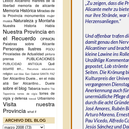
Lexico Alicantino
martires de la
„Zu zeigen, dass die P
libertad
memoria de alicante
Alicante mehr zu biete
Memoria Histórica
Miradas de
nur ihre Strände, war 
la Provincia
monumentos
mujer
Naturaleza y Montaña
Herzensanliegen.“
musica
Nuestra Historia Habla
Nuestra Provincia en
Und offenbar trafen d
el Recuerdo
OPINION
damit genau den Nerv
Palabras sobre Alicante
Alicantiner und brach
Personajes Ilustres
PGOU
kleine Lawine ins Roll
Pinceladas de Actualidad
pintura
prensa
PUBLICACIONES
Unzählige Kommenta
Qué
PUBLICIDAD ANTIGUA
gepostet, Lob strömte 
ocurrió en...
Recursos educativos
Seiten. Die Krönung b
religion
san blas
San Gabriel
SANTA FAZ
Kulturpreis der Unive
Ser Alicantino Duele... en el más
allá
Ser Alicantino... Duele
vergangenen Dienstag
sobre el blog
Tabarca
teatro
Tibi
Anerkennung auch für
torres de
Toponimia
torres de vigía
unermüdliche Pflege d
vigía y defensa
Urbanismo
tossal
durch die acht
Gründe
Visita nuestra
José Amores, Rubén B
Provincia
what if
Arturo Moreno, Ernest
Pau Vicedo, Alfredo C
ARCHIVO DEL BLOG
Jesús Sánchez und Da