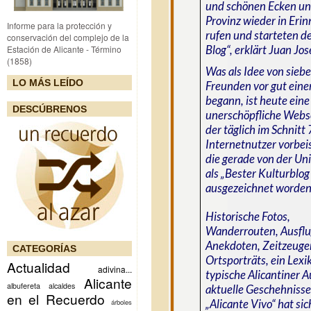
und schönen Ecken un
Provinz wieder in Eri
Informe para la protección y
rufen und starteten d
conservación del complejo de la
Blog“, erklärt Juan Jo
Estación de Alicante - Término
(1858)
Was als Idee von sieb
LO MÁS LEÍDO
Freunden vor gut eine
begann, ist heute ein
DESCÚBRENOS
unerschöpfliche Webse
der täglich im Schnitt
Internetnutzer vorbei
die gerade von der Uni
als „Bester Kulturblo
ausgezeichnet worden 
Historische Fotos,
Wanderrouten, Ausflug
Anekdoten, Zeitzeuge
CATEGORÍAS
Ortsporträts, ein Lexi
Actualidad
adivina...
typische Alicantiner 
Alicante
albufereta
alcaldes
aktuelle Geschehnisse
en el Recuerdo
„Alicante Vivo“ hat si
árboles