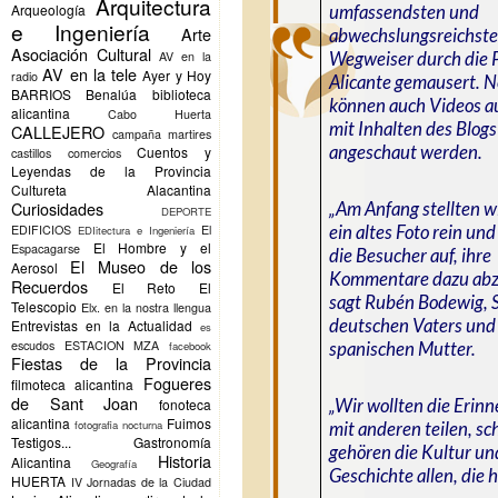
Arquitectura
umfassendsten und
Arqueología
e Ingeniería
Arte
abwechslungsreichste
Asociación Cultural
Wegweiser durch die 
AV en la
AV en la tele
Ayer y Hoy
radio
Alicante gemausert. 
BARRIOS
Benalúa
biblioteca
können auch Videos a
alicantina
Cabo Huerta
mit Inhalten des Blogs
CALLEJERO
campaña martires
angeschaut werden.
Cuentos y
castillos
comercios
Leyendas de la Provincia
Cultureta Alacantina
„Am Anfang stellten w
Curiosidades
DEPORTE
ein altes Foto rein un
EDIFICIOS
El
EDIitectura e Ingeniería
El Hombre y el
Espacagarse
die Besucher auf, ihre
El Museo de los
Aerosol
Kommentare dazu abz
Recuerdos
El Reto
El
sagt Rubén Bodewig, 
Telescopio
Elx.
en la nostra llengua
deutschen Vaters und
Entrevistas en la Actualidad
es
spanischen Mutter.
escudos
ESTACION MZA
facebook
Fiestas de la Provincia
Fogueres
filmoteca alicantina
de Sant Joan
„Wir wollten die Erin
fonoteca
alicantina
Fuimos
mit anderen teilen, sch
fotografia nocturna
Testigos...
Gastronomía
gehören die Kultur un
Historia
Alicantina
Geografía
Geschichte allen, die h
HUERTA
IV Jornadas de la Ciudad