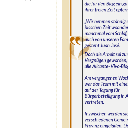
die für den Blog ein g
ihrer freien Zeit opfer
„Wir nehmen ständig e
bisschen Zeit woande
manchmal vom Schlaf
auch von unseren Fami
gesteht Juan José.
Doch die Arbeit sei z
Vergnügen geworden, 
alle Alicante- Vivo-Blo
Am vergangenen Woc
war das Team mit ein
auf der Tagung für
Bürgerbeteiligung in 
vertreten.
Inzwischen werden si
verschiedenen Gemei
Provinz eingeladen. 