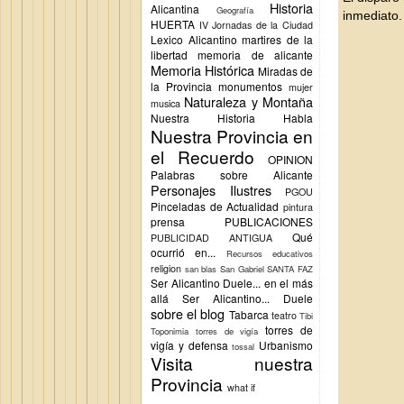
Historia
Alicantina
Geografía
inmediato.
HUERTA
IV Jornadas de la Ciudad
Lexico Alicantino
martires de la
libertad
memoria de alicante
Memoria Histórica
Miradas de
la Provincia
monumentos
mujer
Naturaleza y Montaña
musica
Nuestra Historia Habla
Nuestra Provincia en
el Recuerdo
OPINION
Palabras sobre Alicante
Personajes Ilustres
PGOU
Pinceladas de Actualidad
pintura
prensa
PUBLICACIONES
Qué
PUBLICIDAD ANTIGUA
ocurrió en...
Recursos educativos
religion
san blas
San Gabriel
SANTA FAZ
Ser Alicantino Duele... en el más
allá
Ser Alicantino... Duele
sobre el blog
Tabarca
teatro
Tibi
torres de
Toponimia
torres de vigía
vigía y defensa
Urbanismo
tossal
Visita nuestra
Provincia
what if