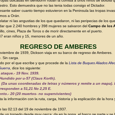
tropas ubicadas en Benidorm roban la comida a unos niños de Bolulla
stro. Esto demuestra que no las tenia todas consigo el Dictador.
resante saber cuanto tiempo estuvieron en la Peninsula las tropas inva
amos a Orán.
elatar ni las angustias de los que quedaron, ni las peripecias de los qu
dar que 2.240 hombres y 398 mujeres se salvaron del
Campo de los 
illo, cines, Plaza de Toros o de morir directamente en el puerto.
47 eran niños y 15, menores de un año.
REGRESO DE AMBERES
oviembre de 1939, Dickson viaja en su barco de regreso de Amberes.
e. Sin carga.
eído por el que escribe y que procede de la
Lista de Buques Aliados Afe
Guerra
, dice los siguiente:
 ataque.- 19 Nov. 1939.
 Hundido por u-57 (Claus Korth).
- (Da unas coordenadas de letras y números y remite a un mapa). 
rresponden a 51,21 No 2,25 E.
to.- 20 (20 muertos- no supervivientes)
a la información con la ruta, carga, historia y la esplicación de la hora
e las 02:13 del 19 de noviembre de 1937.
 de un torpedo desde muy cerca; da en la popa, el barco se parte y se