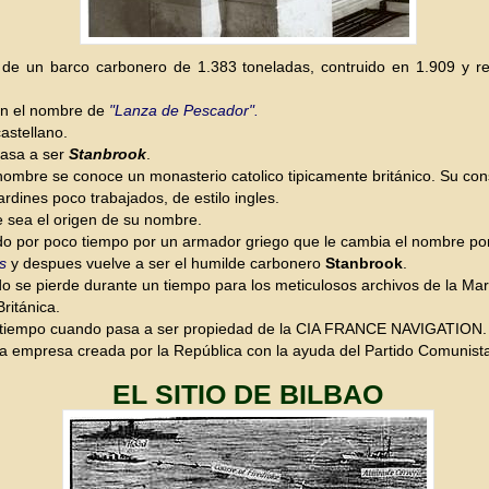
de un barco carbonero de 1.383 toneladas, contruido en 1.909 y 
n el nombre de
"Lanza de Pescador".
astellano.
asa a ser
Stanbrook
.
nombre se conoce un monasterio catolico tipicamente británico. Su con
jardines poco trabajados, de estilo ingles.
 sea el origen de su nombre.
do por poco tiempo por un armador griego que le cambia el nombre por
s
y despues vuelve a ser el humilde carbonero
Stanbrook
.
do se pierde durante un tiempo para los meticulosos archivos de la Mar
ritánica.
 tiempo cuando pasa a ser propiedad de la CIA FRANCE NAVIGATION.
a empresa creada por la República con la ayuda del Partido Comunist
EL SITIO DE BILBAO