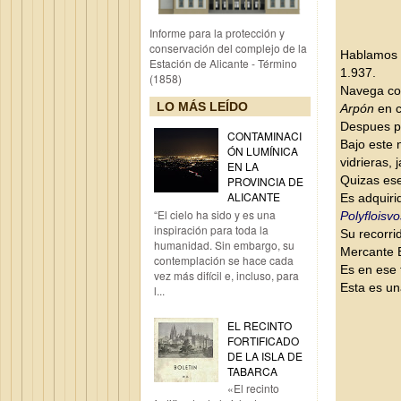
Informe para la protección y
conservación del complejo de la
Hablamos 
Estación de Alicante - Término
1.937.
(1858)
Navega co
LO MÁS LEÍDO
Arpón
en c
Despues p
CONTAMINACI
Bajo este 
ÓN LUMÍNICA
vidrieras, 
EN LA
Quizas ese
PROVINCIA DE
ALICANTE
Es adquiri
“El cielo ha sido y es una
Polyfloisvo
inspiración para toda la
Su recorri
humanidad. Sin embargo, su
Mercante B
contemplación se hace cada
Es en ese
vez más difícil e, incluso, para
Esta es un
l...
EL RECINTO
FORTIFICADO
DE LA ISLA DE
TABARCA
«El recinto