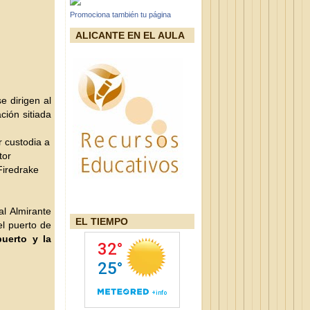
Promociona también tu página
ALICANTE EN EL AULA
e dirigen al
ción sitiada
r custodia a
tor
Firedrake
al Almirante
EL TIEMPO
l puerto de
puerto y la