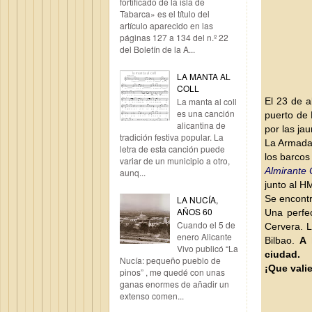
fortificado de la isla de
Tabarca» es el título del
artículo aparecido en las
páginas 127 a 134 del n.º 22
del Boletín de la A...
LA MANTA AL
COLL
El 23 de a
La manta al coll
es una canción
puerto de 
alicantina de
por las jau
tradición festiva popular. La
La Armada 
letra de esta canción puede
los barcos
variar de un municipio a otro,
Almirante 
aunq...
junto al H
Se encontr
LA NUCÍA,
AÑOS 60
Una perfec
Cuando el 5 de
Cervera. L
enero Alicante
Bilbao.
A 
Vivo publicó “La
ciudad.
Nucía: pequeño pueblo de
¡Que vali
pinos” , me quedé con unas
ganas enormes de añadir un
extenso comen...