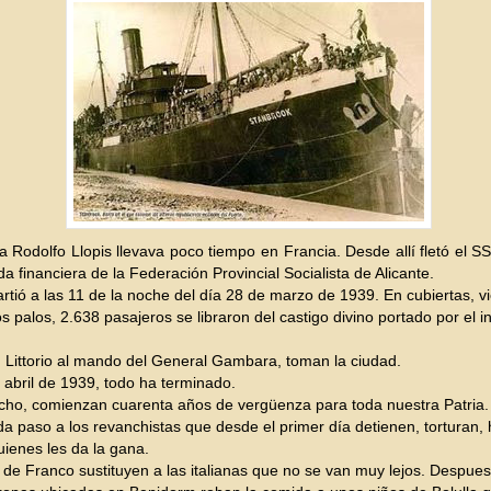
sta Rodolfo Llopis llevava poco tiempo en Francia. Desde allí fletó el S
da financiera de la Federación Provincial Socialista de Alicante.
artió a las 11 de la noche del día 28 de marzo de 1939. En cubiertas, vi
s palos, 2.638 pasajeros se libraron del castigo divino portado por el in
n Littorio al mando del General Gambara, toman la ciudad.
e abril de 1939, todo ha terminado.
cho, comienzan cuarenta años de vergüenza para toda nuestra Patria.
 paso a los revanchistas que desde el primer día detienen, torturan, 
uienes les da la gana.
 de Franco sustituyen a las italianas que no se van muy lejos. Despue