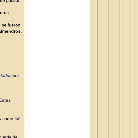
 que pasean
soras.
e se fueron.
Almendros
,
ctados por
Estas
 y como fué
 hunde de