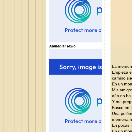
Aumentar texto
La memoria
Empieza en
camino sie
En un mome
Mis amigo
aún no ha 
Y me pregu
Busco en l
Una polémi
memoria hi
En pocas 
En un mom