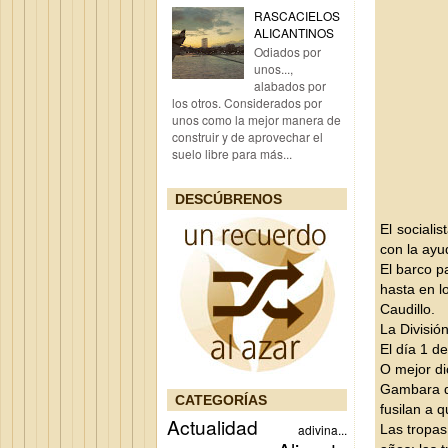
RASCACIELOS
ALICANTINOS
Odiados por
unos...,
alabados por
los otros. Considerados por
unos como la mejor manera de
construir y de aprovechar el
suelo libre para más...
DESCÚBRENOS
El sociali
con la ayu
El barco p
hasta en lo
Caudillo.
La Divisió
El día 1 d
O mejor di
Gambara da
CATEGORÍAS
fusilan a q
Actualidad
adivina...
Las tropas