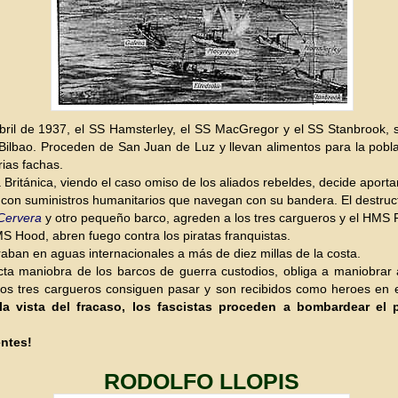
bril de 1937, el SS Hamsterley, el SS MacGregor y el SS Stanbrook, s
Bilbao. Proceden de San Juan de Luz y llevan alimentos para la pobla
rias fachas.
Británica, viendo el caso omiso de los aliados rebeldes, decide aporta
 con suministros humanitarios que navegan con su bandera. El destruc
Cervera
y otro pequeño barco, agreden a los tres cargueros y el HMS 
MS Hood, abren fuego contra los piratas franquistas.
aban en aguas internacionales a más de diez millas de la costa.
ta maniobra de los barcos de guerra custodios, obliga a maniobrar 
os tres cargueros consiguen pasar y son recibidos como heroes en e
la vista del fracaso, los fascistas proceden a bombardear el 
entes!
RODOLFO LLOPIS