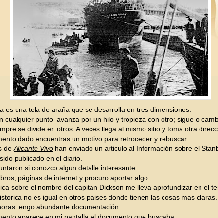
 es una tela de araña que se desarrolla en tres dimensiones.
 cualquier punto, avanza por un hilo y tropieza con otro; sigue o camb
mpre se divide en otros. A veces llega al mismo sitio y toma otra direcc
nto dado encuentras un motivo para retroceder y rebuscar.
s de
Alicante Vivo
han enviado un articulo al Información sobre el Sta
sido publicado en el diario.
ntaron si conozco algun detalle interesante.
ibros, páginas de internet y procuro aportar algo.
ca sobre el nombre del capitan Dickson me lleva aprofundizar en el t
storica no es igual en otros paises donde tienen las cosas mas claras.
horas tengo abundante documentación.
ento aparece en mi pantalla el documento que buscaba.