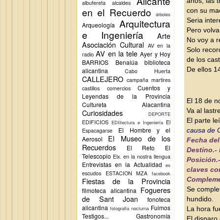
Alicante
años; las 
albufereta
alcaldes
en el Recuerdo
con su mae
árboles
Seria inte
Arquitectura
Arqueología
Pero volv
e Ingeniería
Arte
No voy a r
Asociación Cultural
AV en la
Solo recor
AV en la tele
Ayer y Hoy
radio
de los cast
BARRIOS
Benalúa
biblioteca
De ellos 1
alicantina
Cabo Huerta
CALLEJERO
campaña martires
Cuentos y
castillos
comercios
Leyendas de la Provincia
El 18 de n
Cultureta Alacantina
Va al lastr
Curiosidades
DEPORTE
El parte l
EDIFICIOS
El
EDIitectura e Ingeniería
El Hombre y el
causa de 
Espacagarse
El Museo de los
Aerosol
Fecha del
Recuerdos
El Reto
El
Destino.-
Telescopio
Elx.
en la nostra llengua
Posición.
Entrevistas en la Actualidad
es
claves co
escudos
ESTACION MZA
facebook
Complemen
Fiestas de la Provincia
Fogueres
Se complet
filmoteca alicantina
de Sant Joan
fonoteca
hundido.
alicantina
Fuimos
fotografia nocturna
La hora fu
Testigos...
Gastronomía
El disparo