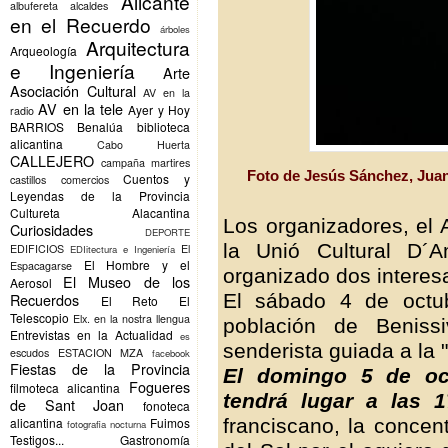
Alicante
albufereta
alcaldes
en el Recuerdo
árboles
Arquitectura
Arqueología
e Ingeniería
Arte
Asociación Cultural
AV en la
AV en la tele
Ayer y Hoy
radio
BARRIOS
Benalúa
biblioteca
alicantina
Cabo Huerta
CALLEJERO
campaña martires
Foto de Jesús Sánchez, Jua
Cuentos y
castillos
comercios
Leyendas de la Provincia
Cultureta Alacantina
Los organizadores, el 
Curiosidades
DEPORTE
la Unió Cultural D´A
EDIFICIOS
El
EDIitectura e Ingeniería
El Hombre y el
Espacagarse
organizado dos interesa
El Museo de los
Aerosol
El sábado 4 de octu
Recuerdos
El Reto
El
Telescopio
Elx.
en la nostra llengua
población de Beniss
Entrevistas en la Actualidad
es
senderista guiada a la "
escudos
ESTACION MZA
facebook
Fiestas de la Provincia
El domingo 5 de oct
Fogueres
filmoteca alicantina
tendrá lugar a las 
de Sant Joan
fonoteca
franciscano, la concen
alicantina
Fuimos
fotografia nocturna
Testigos...
Gastronomía