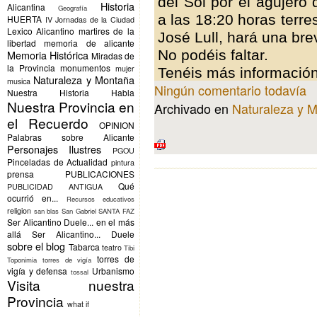
del Sol por el agujero
Historia
Alicantina
Geografía
a las 18:20 horas terr
HUERTA
IV Jornadas de la Ciudad
Lexico Alicantino
martires de la
José Lull, hará una bre
libertad
memoria de alicante
No podéis faltar.
Memoria Histórica
Miradas de
la Provincia
monumentos
mujer
Tenéis más informació
Naturaleza y Montaña
musica
Ningún comentario todavía
Nuestra Historia Habla
Nuestra Provincia en
Archivado en
Naturaleza y 
el Recuerdo
OPINION
Palabras sobre Alicante
Personajes Ilustres
PGOU
Pinceladas de Actualidad
pintura
prensa
PUBLICACIONES
Qué
PUBLICIDAD ANTIGUA
ocurrió en...
Recursos educativos
religion
san blas
San Gabriel
SANTA FAZ
Ser Alicantino Duele... en el más
allá
Ser Alicantino... Duele
sobre el blog
Tabarca
teatro
Tibi
torres de
Toponimia
torres de vigía
vigía y defensa
Urbanismo
tossal
Visita nuestra
Provincia
what if