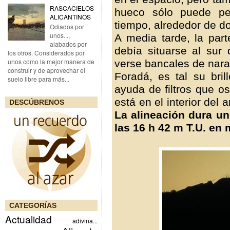
RASCACIELOS
hueco sólo puede per
ALICANTINOS
tiempo, alrededor de d
Odiados por
unos...,
A media tarde, la par
alabados por
debía situarse al sur
los otros. Considerados por
unos como la mejor manera de
verse bancales de nara
construir y de aprovechar el
Foradá, es tal su bril
suelo libre para más...
ayuda de filtros que o
está en el interior del 
DESCÚBRENOS
La alineación dura u
las 16 h 42 m T.U. en 
CATEGORÍAS
Actualidad
adivina...