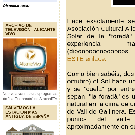
Disminuir texto
Hace exactamente se
ARCHIVO DE
Asociación Cultural Al
TELEVISIÓN - ALICANTE
VIVO
Solar de la "foradá"
experiencia ma
(dioooooooooooooos..
ESTE enlace.
Como bien sabéis, dos 
octubre) el Sol hace u
y se "cuela" por entr
Vuelve a ver nuestros programas
sepan, "la foradà" es
de "La Explanada" de AlacantíTV
natural en la cima de u
SALVEMOS LA
de Vall de Gallinera. 
ESTACIÓN MÁS
ANTIGUA DE ESPAÑA
puntos del vall
aproximadamente en su