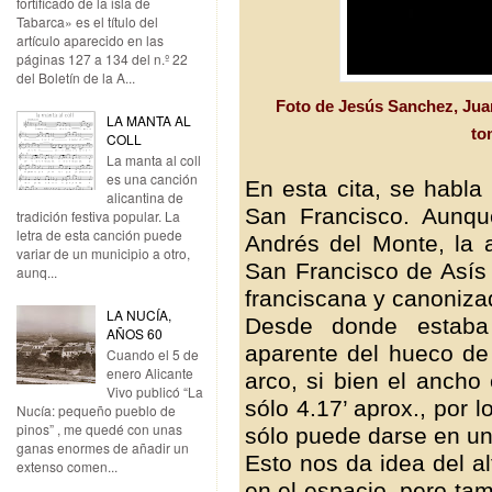
fortificado de la isla de
Tabarca» es el título del
artículo aparecido en las
páginas 127 a 134 del n.º 22
del Boletín de la A...
Foto de Jesús Sanchez, Jua
LA MANTA AL
to
COLL
La manta al coll
es una canción
En esta cita, se habla
alicantina de
San Francisco. Aunqu
tradición festiva popular. La
letra de esta canción puede
Andrés del Monte, la a
variar de un municipio a otro,
San Francisco de Asís 
aunq...
franciscana y canoniza
LA NUCÍA,
Desde donde estaba
AÑOS 60
aparente del hueco de
Cuando el 5 de
enero Alicante
arco, si bien el ancho
Vivo publicó “La
sólo 4.17’ aprox., por 
Nucía: pequeño pueblo de
pinos” , me quedé con unas
sólo puede darse en u
ganas enormes de añadir un
Esto nos da idea del al
extenso comen...
en el espacio, pero ta