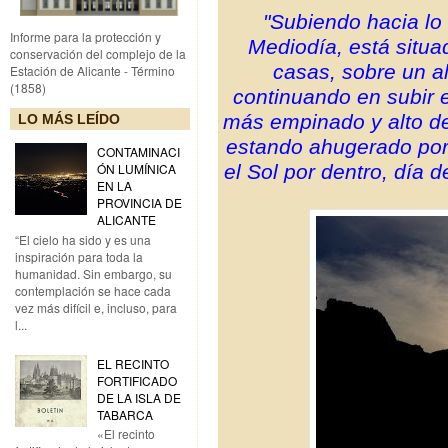
"Subiendo hacia lo
Informe para la protección y
Mediodía, está situad
conservación del complejo de la
casas, sobre un al
Estación de Alicante - Término
(1858)
continuando en subir 
más empinado y alto de
LO MÁS LEÍDO
estando ahugerado po
CONTAMINACI
el Sol por dentro, día 
ÓN LUMÍNICA
EN LA
PROVINCIA DE
ALICANTE
“El cielo ha sido y es una
inspiración para toda la
humanidad. Sin embargo, su
contemplación se hace cada
vez más difícil e, incluso, para
l...
EL RECINTO
FORTIFICADO
DE LA ISLA DE
TABARCA
«El recinto