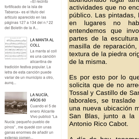
«El recinto
actividades que no enc
fortificado de la isla de
Tabarca» es el título del
público. Las pintadas, 
artículo aparecido en las
en lugares no habi
páginas 127 a 134 del n.º 22
del Boletín de la A...
entendemos que invol
partes de la escultur
LA MANTA AL
COLL
masilla de reparación,
La manta al coll
textura de la piedra ori
es una canción
de la misma.
alicantina de
tradición festiva popular. La
letra de esta canción puede
Es por esto por lo que
variar de un municipio a otro,
aunq...
solicita que de no arr
Tossal y Castillo de S
LA NUCÍA,
laborales, se traslade
AÑOS 60
Cuando el 5 de
una nueva ubicación 
enero Alicante
San Blas, junto a la
Vivo publicó “La
Nucía: pequeño pueblo de
Antonio Rico Cabot.
pinos” , me quedé con unas
ganas enormes de añadir un
extenso comen...