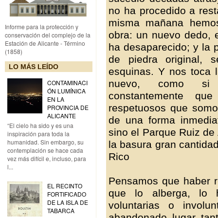
no ha procedido a rest
misma mañana hemos 
Informe para la protección y
obra: un nuevo dedo, e
conservación del complejo de la
Estación de Alicante - Término
ha desaparecido; y la p
(1858)
de piedra original,
LO MÁS LEÍDO
esquinas. Y nos toca l
nuevo, como si l
CONTAMINACI
ÓN LUMÍNICA
constantemente qu
EN LA
respetuosos que somo
PROVINCIA DE
ALICANTE
de una forma inmediata
“El cielo ha sido y es una
sino el Parque Ruiz de
inspiración para toda la
humanidad. Sin embargo, su
la basura gran cantidad 
contemplación se hace cada
Rico
vez más difícil e, incluso, para
l...
Pensamos que haber re
EL RECINTO
que lo alberga, lo 
FORTIFICADO
DE LA ISLA DE
voluntarias o invol
TABARCA
abandonado lugar tan