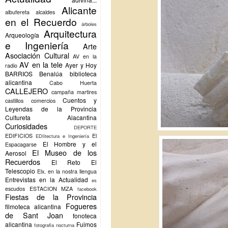
Alicante
albufereta
alcaldes
en el Recuerdo
árboles
Arquitectura
Arqueología
e Ingeniería
Arte
Asociación Cultural
AV en la
AV en la tele
Ayer y Hoy
radio
BARRIOS
Benalúa
biblioteca
alicantina
Cabo Huerta
CALLEJERO
campaña martires
Cuentos y
castillos
comercios
Leyendas de la Provincia
Cultureta Alacantina
Curiosidades
DEPORTE
EDIFICIOS
El
EDIitectura e Ingeniería
El Hombre y el
Espacagarse
El Museo de los
Aerosol
Recuerdos
El Reto
El
Telescopio
Elx.
en la nostra llengua
Entrevistas en la Actualidad
es
escudos
ESTACION MZA
facebook
Fiestas de la Provincia
Fogueres
filmoteca alicantina
de Sant Joan
fonoteca
alicantina
Fuimos
fotografia nocturna