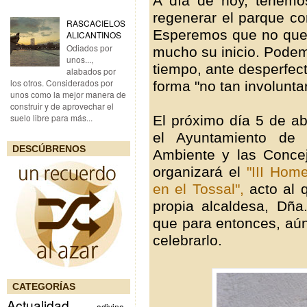
A día de hoy, tenemo
regenerar el parque co
RASCACIELOS
Esperemos que no que
ALICANTINOS
Odiados por
mucho su inicio. Pode
unos...,
tiempo, ante desperfec
alabados por
los otros. Considerados por
forma "no tan involuntar
unos como la mejor manera de
construir y de aprovechar el
suelo libre para más...
El próximo día 5 de ab
el Ayuntamiento de 
DESCÚBRENOS
Ambiente y las Concej
organizará el
"III Hom
en el Tossal",
acto al 
propia alcaldesa, Dñ
que para entonces, aú
celebrarlo.
CATEGORÍAS
Actualidad
adivina...