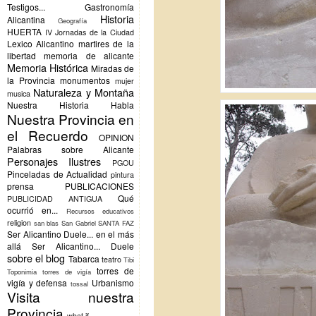
Testigos...
Gastronomía
Historia
Alicantina
Geografía
HUERTA
IV Jornadas de la Ciudad
Lexico Alicantino
martires de la
libertad
memoria de alicante
Memoria Histórica
Miradas de
la Provincia
monumentos
mujer
Naturaleza y Montaña
musica
Nuestra Historia Habla
Nuestra Provincia en
el Recuerdo
OPINION
Palabras sobre Alicante
Personajes Ilustres
PGOU
Pinceladas de Actualidad
pintura
prensa
PUBLICACIONES
Qué
PUBLICIDAD ANTIGUA
ocurrió en...
Recursos educativos
religion
san blas
San Gabriel
SANTA FAZ
Ser Alicantino Duele... en el más
allá
Ser Alicantino... Duele
sobre el blog
Tabarca
teatro
Tibi
torres de
Toponimia
torres de vigía
vigía y defensa
Urbanismo
tossal
Visita nuestra
Provincia
what if