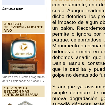
concretamente, uno de
Disminuir texto
cuajo. Aunque eviden
dicho deterioro, los p
el impacto de algún o
ARCHIVO DE
un balón. Recordemos
TELEVISIÓN - ALICANTE
VIVO
permite o ignora por 
parque, celebrándose p
Monumento o cocinand
bidones de metal en un
debemos añadir que la
Daniel Bañuls, constru
que la debilita y pu
golpe no demasiado fue
Vuelve a ver nuestros programas
de "La Explanada" de AlacantíTV
Y aunque ya avisamos
SALVEMOS LA
ESTACIÓN MÁS
simple deterioro de u
ANTIGUA DE ESPAÑA
nueva degradación ge
sucedió décadas atrás