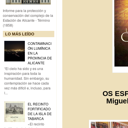
Informe para la protección y
conservación del complejo de la
Estación de Alicante - Término
(1858)
LO MÁS LEÍDO
CONTAMINACI
ÓN LUMÍNICA
EN LA
PROVINCIA DE
ALICANTE
“El cielo ha sido y es una
inspiración para toda la
humanidad. Sin embargo, su
contemplación se hace cada
vez más difícil e, incluso, para
OS ESP
l...
Migue
EL RECINTO
FORTIFICADO
DE LA ISLA DE
TABARCA
«El recinto