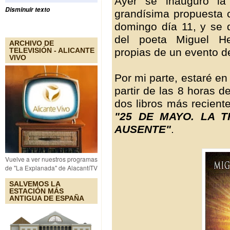
Ayer se inauguró la 
Disminuir texto
grandísima propuesta c
domingo día 11, y se 
del poeta Miguel He
ARCHIVO DE
propias de un evento de
TELEVISIÓN - ALICANTE
VIVO
Por mi parte, estaré en 
partir de las 8 horas d
dos libros más recient
"25 DE MAYO. LA T
AUSENTE"
.
Vuelve a ver nuestros programas
de "La Explanada" de AlacantíTV
SALVEMOS LA
ESTACIÓN MÁS
ANTIGUA DE ESPAÑA