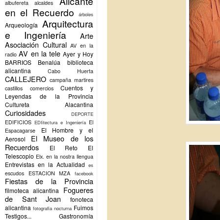
Alicante
albufereta
alcaldes
en el Recuerdo
árboles
Arquitectura
Arqueología
e Ingeniería
Arte
Asociación Cultural
AV en la
AV en la tele
Ayer y Hoy
radio
BARRIOS
Benalúa
biblioteca
alicantina
Cabo Huerta
CALLEJERO
campaña martires
Cuentos y
castillos
comercios
Leyendas de la Provincia
Cultureta Alacantina
Curiosidades
DEPORTE
EDIFICIOS
El
EDIitectura e Ingeniería
El Hombre y el
Espacagarse
El Museo de los
Aerosol
Recuerdos
El Reto
El
Telescopio
Elx.
en la nostra llengua
Entrevistas en la Actualidad
es
escudos
ESTACION MZA
facebook
Fiestas de la Provincia
Fogueres
filmoteca alicantina
de Sant Joan
fonoteca
alicantina
Fuimos
fotografia nocturna
Testigos...
Gastronomía