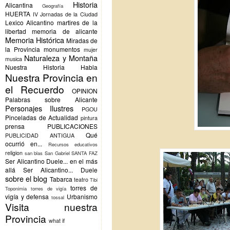
Historia
Alicantina
Geografía
HUERTA
IV Jornadas de la Ciudad
Lexico Alicantino
martires de la
libertad
memoria de alicante
Memoria Histórica
Miradas de
la Provincia
monumentos
mujer
Naturaleza y Montaña
musica
Nuestra Historia Habla
Nuestra Provincia en
el Recuerdo
OPINION
Palabras sobre Alicante
Personajes Ilustres
PGOU
Pinceladas de Actualidad
pintura
prensa
PUBLICACIONES
Qué
PUBLICIDAD ANTIGUA
ocurrió en...
Recursos educativos
religion
san blas
San Gabriel
SANTA FAZ
Ser Alicantino Duele... en el más
allá
Ser Alicantino... Duele
sobre el blog
Tabarca
teatro
Tibi
torres de
Toponimia
torres de vigía
vigía y defensa
Urbanismo
tossal
Visita nuestra
Provincia
what if