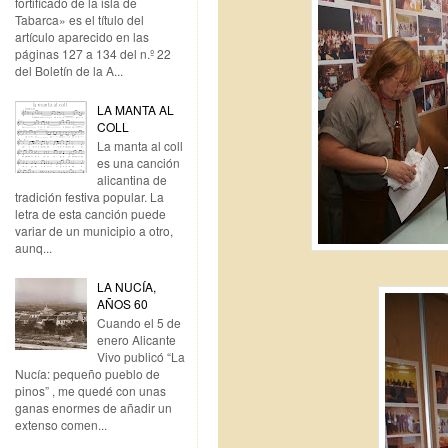
fortificado de la isla de
Tabarca» es el título del
artículo aparecido en las
páginas 127 a 134 del n.º 22
del Boletín de la A...
LA MANTA AL
COLL
La manta al coll
es una canción
alicantina de
tradición festiva popular. La
letra de esta canción puede
variar de un municipio a otro,
aunq...
LA NUCÍA,
AÑOS 60
Cuando el 5 de
enero Alicante
Vivo publicó “La
Nucía: pequeño pueblo de
pinos” , me quedé con unas
ganas enormes de añadir un
extenso comen...