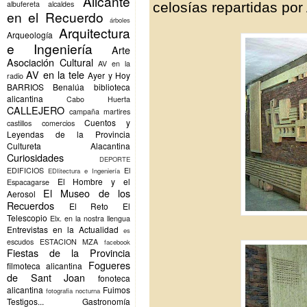
Alicante
albufereta
alcaldes
celosías repartidas por
en el Recuerdo
árboles
Arquitectura
Arqueología
e Ingeniería
Arte
Asociación Cultural
AV en la
AV en la tele
Ayer y Hoy
radio
BARRIOS
Benalúa
biblioteca
alicantina
Cabo Huerta
CALLEJERO
campaña martires
Cuentos y
castillos
comercios
Leyendas de la Provincia
Cultureta Alacantina
Curiosidades
DEPORTE
EDIFICIOS
El
EDIitectura e Ingeniería
El Hombre y el
Espacagarse
El Museo de los
Aerosol
Recuerdos
El Reto
El
Telescopio
Elx.
en la nostra llengua
Entrevistas en la Actualidad
es
escudos
ESTACION MZA
facebook
Fiestas de la Provincia
Fogueres
filmoteca alicantina
de Sant Joan
fonoteca
alicantina
Fuimos
fotografia nocturna
Testigos...
Gastronomía