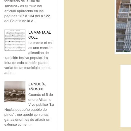
fortificado de la isla de
Tabarca» es el título del
artículo aparecido en las
páginas 127 a 134 del n.º 22
del Boletín de la A...
LA MANTA AL
COLL
La manta al coll
es una canción
alicantina de
tradición festiva popular. La
letra de esta canción puede
variar de un municipio a otro,
aunq...
LA NUCÍA,
AÑOS 60
Cuando el 5 de
enero Alicante
Vivo publicó “La
Nucía: pequeño pueblo de
pinos” , me quedé con unas
ganas enormes de añadir un
extenso comen...