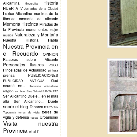
Historia
Alicantina
Geografía
HUERTA
IV Jornadas de la Ciudad
Lexico Alicantino
martires de la
libertad
memoria de alicante
Memoria Histórica
Miradas de
la Provincia
monumentos
mujer
Naturaleza y Montaña
musica
Nuestra Historia Habla
Nuestra Provincia en
el Recuerdo
OPINION
Palabras sobre Alicante
Personajes Ilustres
PGOU
Pinceladas de Actualidad
pintura
prensa
PUBLICACIONES
Qué
PUBLICIDAD ANTIGUA
ocurrió en...
Recursos educativos
religion
san blas
San Gabriel
SANTA FAZ
Ser Alicantino Duele... en el más
allá
Ser Alicantino... Duele
sobre el blog
Tabarca
teatro
Tibi
torres de
Toponimia
torres de vigía
vigía y defensa
Urbanismo
tossal
Visita nuestra
Provincia
what if