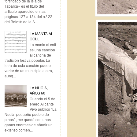
fortificado de la isla de
Tabarca» es el título del
artículo aparecido en las
páginas 127 a 134 del n.º 22
del Boletín de la A...
LA MANTA AL
COLL
La manta al coll
es una canción
alicantina de
tradición festiva popular. La
letra de esta canción puede
variar de un municipio a otro,
aunq...
LA NUCÍA,
AÑOS 60
Cuando el 5 de
enero Alicante
Vivo publicó “La
Nucía: pequeño pueblo de
pinos” , me quedé con unas
ganas enormes de añadir un
extenso comen...