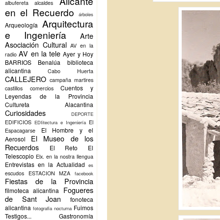
Alicante
albufereta
alcaldes
en el Recuerdo
árboles
Arquitectura
Arqueología
e Ingeniería
Arte
Asociación Cultural
AV en la
AV en la tele
Ayer y Hoy
radio
BARRIOS
Benalúa
biblioteca
alicantina
Cabo Huerta
CALLEJERO
campaña martires
Cuentos y
castillos
comercios
Leyendas de la Provincia
Cultureta Alacantina
Curiosidades
DEPORTE
EDIFICIOS
El
EDIitectura e Ingeniería
El Hombre y el
Espacagarse
El Museo de los
Aerosol
Recuerdos
El Reto
El
Telescopio
Elx.
en la nostra llengua
Entrevistas en la Actualidad
es
escudos
ESTACION MZA
facebook
Fiestas de la Provincia
Fogueres
filmoteca alicantina
de Sant Joan
fonoteca
alicantina
Fuimos
fotografia nocturna
Testigos...
Gastronomía