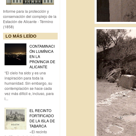
Informe para la protección y
conservación del complejo de la
Estación de Alicante - Término
(1858)
LO MÁS LEÍDO
CONTAMINACI
ÓN LUMÍNICA
EN LA
PROVINCIA DE
ALICANTE
“El cielo ha sido y es una
inspiración para toda la
humanidad. Sin embargo, su
contemplación se hace cada
vez más difícil e, incluso, para
l...
EL RECINTO
FORTIFICADO
DE LA ISLA DE
TABARCA
«El recinto