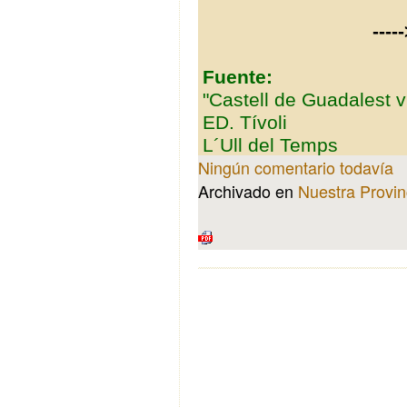
----
Fuente:
"Castell de Guadalest v
ED. Tívoli
L´Ull del Temps
Ningún comentario todavía
Archivado en
Nuestra Provin