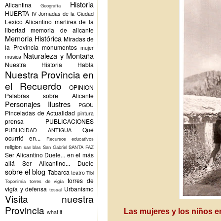
Historia
Alicantina
Geografía
HUERTA
IV Jornadas de la Ciudad
Lexico Alicantino
martires de la
libertad
memoria de alicante
Memoria Histórica
Miradas de
la Provincia
monumentos
mujer
Naturaleza y Montaña
musica
Nuestra Historia Habla
Nuestra Provincia en
el Recuerdo
OPINION
Palabras sobre Alicante
Personajes Ilustres
PGOU
Pinceladas de Actualidad
pintura
prensa
PUBLICACIONES
Qué
PUBLICIDAD ANTIGUA
ocurrió en...
Recursos educativos
religion
san blas
San Gabriel
SANTA FAZ
Ser Alicantino Duele... en el más
allá
Ser Alicantino... Duele
sobre el blog
Tabarca
teatro
Tibi
torres de
Toponimia
torres de vigía
vigía y defensa
Urbanismo
tossal
Visita nuestra
Provincia
Las mujeres y los niños e
what if