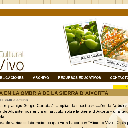
BLICACIONES
ARCHIVO
RECURSOS EDUCATIVOS
CONTACT
1
A EN LA OMBRIA DE LA SIERRA D´AIXORTÁ
 por
Juan J. Amores
ctor y amigo Sergio Carratalá, ampliando nuestra sección de "árboles 
ia de Alicante, nos envía un artículo sobre la Sierra d´Aixortá y una tei
ia.
era de varias colaboraciones que va a hacer con "Alicante Vivo". Ojalá g