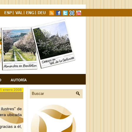
O
AUTORÍA
1 enero 2008
ilustres" de
xera ubicada
racias a él,