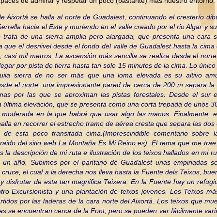
aces de admirar y respetar un poco (bastante) más nuestro entorno.
de Aixortá se halla al norte de Guadalest, continuando el cresterío dib
errella hacia el Este y muriendo en el valle creado por el rio Algar y su
 trata de una sierra amplia pero alargada, que presenta una cara s
a que el desnivel desde el fondo del valle de Guadalest hasta la cima
, casi mil metros. La ascensión más sencilla se realiza desde el nort
legar por pista de tierra hasta tan solo 15 minutos de la cima.
Lo único
quila sierra de no ser más que una loma elevada es su altivo amu
sde el norte, una impresionante pared de cerca de 200 m separa la 
mas por las que se aproximan las pistas forestales. Desde el sur e
a última elevación, que se presenta como una corta trepada de unos 
ón moderada en la que habrá que usar algo las manos. Finalmente, e
halla en recorrer el estrecho tramo de aérea cresta que separa las dos
es de esta poco transitada cima.(Imprescindible comentario sobre l
traido del sitio web La Montaña Es Mi
Reino.es
).
El tema que me trae 
s la descripción de mi ruta e ilustración de los teixos hallados en mi ru
o un año. Subimos por el pantano de Guadalest unas empinadas s
n cruce, el cual a la derecha nos lleva hasta la Fuente dels Teixos, bue
y disfrutar de esta tan magnifica Teixera. En la Fuente hay un refugi
tro Excursionista y una plantación de teixos jovenes. Los Teixos m
rtidos por las laderas de la cara norte del Aixortá. Los teixos que mu
as se encuentran cerca de la Font, pero se pueden ver fácilmente var