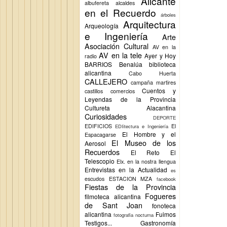
Alicante
albufereta
alcaldes
en el Recuerdo
árboles
Arquitectura
Arqueología
e Ingeniería
Arte
Asociación Cultural
AV en la
AV en la tele
Ayer y Hoy
radio
BARRIOS
Benalúa
biblioteca
alicantina
Cabo Huerta
CALLEJERO
campaña martires
Cuentos y
castillos
comercios
Leyendas de la Provincia
Cultureta Alacantina
Curiosidades
DEPORTE
EDIFICIOS
El
EDIitectura e Ingeniería
El Hombre y el
Espacagarse
El Museo de los
Aerosol
Recuerdos
El Reto
El
Telescopio
Elx.
en la nostra llengua
Entrevistas en la Actualidad
es
escudos
ESTACION MZA
facebook
Fiestas de la Provincia
Fogueres
filmoteca alicantina
de Sant Joan
fonoteca
alicantina
Fuimos
fotografia nocturna
Testigos...
Gastronomía