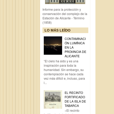
Informe para la protección y
conservación del complejo de la
Estación de Alicante - Término
(1858)
LO MÁS LEÍDO
CONTAMINACI
ÓN LUMÍNICA
EN LA
PROVINCIA DE
ALICANTE
“El cielo ha sido y es una
inspiración para toda la
humanidad. Sin embargo, su
contemplación se hace cada
vez más difícil e, incluso, para
l...
EL RECINTO
FORTIFICADO
DE LA ISLA DE
TABARCA
«El recinto