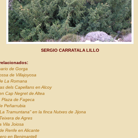
SERGIO CARRATALA LILLO
 relacionados:
nario de Gorga
ossa de Villajoyosa
de La Romana
as dels Capellans en Alcoy
en Cap Negret de Altea
a Plaza de Fageca
e Peñarrubia
La Tramuntana" en la finca Nutxes de Jijona
 Teixera de Agres
a Vila Joiosa
de Renfe en Alicante
ero en Benimantell