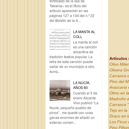
fortificado de la isla de
Tabarca» es el título del
artículo aparecido en las
páginas 127 a 134 del n.º 22
del Boletín de la A...
LA MANTA AL
COLL
La manta al coll
es una canción
alicantina de
tradición festiva popular. La
Artículos
letra de esta canción puede
Olivo Mile
variar de un municipio a otro,
Olivera Gr
aunq...
Carrasca 
Pino del M
LA NUCÍA,
AÑOS 60
Araucaria 
Cuando el 5 de
Olmo en l
enero Alicante
Madroño d
Vivo publicó “La
Carrasca "
Nucía: pequeño pueblo de
Tejo en la
pinos” , me quedé con unas
Draco en l
ganas enormes de añadir un
Los Ficus 
extenso comen...
Pino Piñon