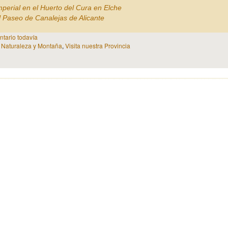
perial en el Huerto del Cura en Elche
l Paseo de Canalejas de Alicante
tario todavía
n
Naturaleza y Montaña
,
Visita nuestra Provincia