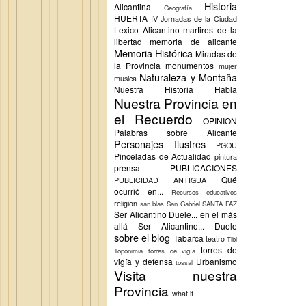
Historia
Alicantina
Geografía
HUERTA
IV Jornadas de la Ciudad
Lexico Alicantino
martires de la
libertad
memoria de alicante
Memoria Histórica
Miradas de
la Provincia
monumentos
mujer
Naturaleza y Montaña
musica
Nuestra Historia Habla
Nuestra Provincia en
el Recuerdo
OPINION
Palabras sobre Alicante
Personajes Ilustres
PGOU
Pinceladas de Actualidad
pintura
prensa
PUBLICACIONES
Qué
PUBLICIDAD ANTIGUA
ocurrió en...
Recursos educativos
religion
san blas
San Gabriel
SANTA FAZ
Ser Alicantino Duele... en el más
allá
Ser Alicantino... Duele
sobre el blog
Tabarca
teatro
Tibi
torres de
Toponimia
torres de vigía
vigía y defensa
Urbanismo
tossal
Visita nuestra
Provincia
what if