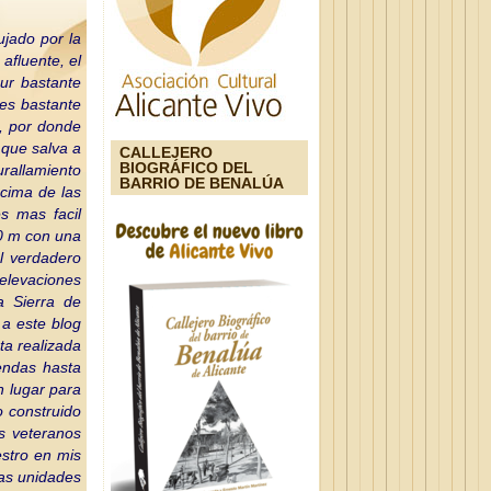
ujado por la
 afluente, el
ur bastante
 es bastante
e, por donde
 que salva a
CALLEJERO
BIOGRÁFICO DEL
rallamiento
BARRIO DE BENALÚA
cima de las
s mas facil
30 m con una
l verdadero
 elevaciones
a Sierra de
a este blog
ta realizada
endas hasta
n lugar para
o construido
ás veteranos
estro en mis
ias unidades