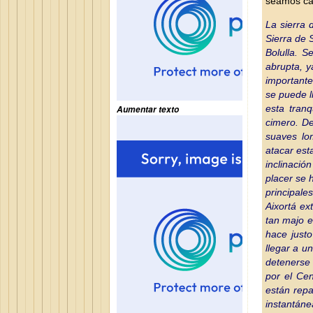
seamos cap
La sierra 
Sierra de S
Bolulla.
Se
abrupta, y
importante
se puede l
esta tran
Aumentar texto
cimero. De
suaves lo
atacar est
inclinaci
placer se 
principal
Aixortá ex
tan majo e
hace just
llegar a u
detenerse 
por el Cen
están repa
instantáne